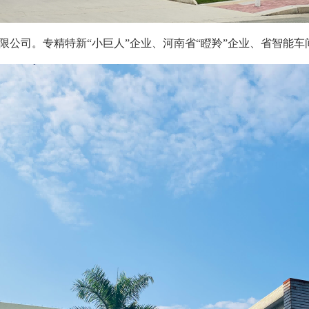
限公司。专精特新“小巨人”企业、河南省“瞪羚”企业、省智能