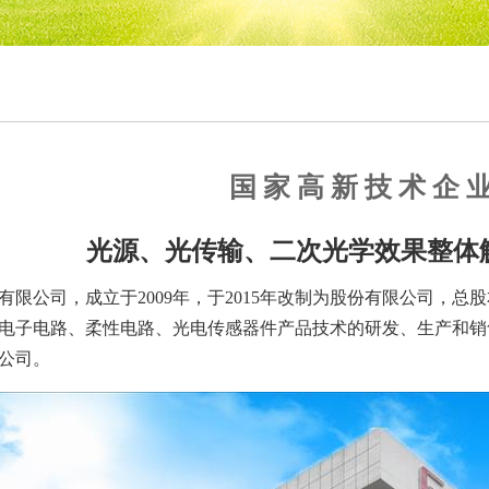
国 家 高 新 技 术 企 
光源、光传输、二次光学效果整体
司，成立于2009年，于2015年改制为股份有限公司，总股本
电子电路、柔性电路、光电传感器件产品技术的研发、生产和销
公司。