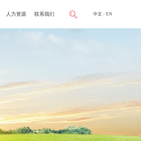
系
人力资源
联系我们
中文
EN
/