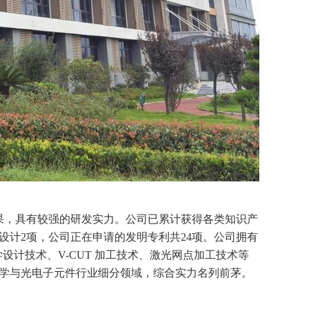
，具有较强的研发实力。公司已累计获得各类知识产
图设计2项，公司正在申请的发明专利共24项。公司拥有
、光学设计技术、V-CUT 加工技术、激光网点加工技术等
学与光电子元件行业细分领域，综合实力名列前茅。