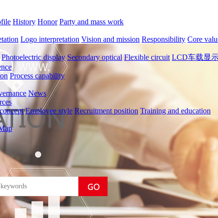
file
History
Honor
Party and mass work
tation
Logo interpretation
Vision and mission
Responsibility
Core valu
Photoelectric display
Secondary optical
Flexible circuit
LCD车载显
ence
ion
Process capability
vernance
News
rces
concept
Employee style
Recruitment position
Training and education
Map