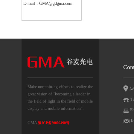
E-mail：
GMA@gdgma.com
Cont
Make unremitting efforts to realize the
Ad
great vision of “becoming a leader in
Te
the field of light in the field of mobile
display and mobile information”.
Fa
E
GMA
豫ICP备20002490号