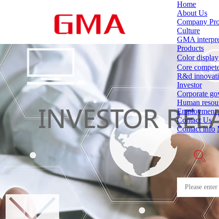
Home
About Us
Company Pro
Culture
GMA interpre
Products
Color display
Core compet
R&d innovat
Investor
Corporate go
Human resou
Employment 
Contact Us
Contact info