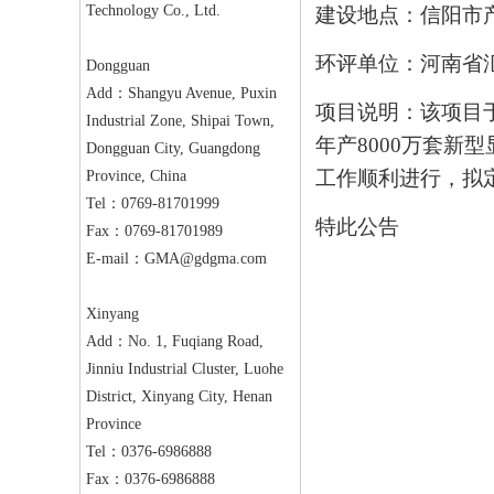
Technology Co., Ltd.
建设地点：信阳市
环评单位：河南省
Dongguan
Add：Shangyu Avenue, Puxin
项目说明：该项目
Industrial Zone, Shipai Town,
年产
8000
万套新型
Dongguan City, Guangdong
工作顺利进行，拟
Province, China
Tel：0769-81701999
特此公告
Fax：0769-81701989
E-mail：
GMA@gdgma.com
Xinyang
Add：No. 1, Fuqiang Road,
Jinniu Industrial Cluster, Luohe
District, Xinyang City, Henan
Province
Tel：0376-6986888
Fax：0376-6986888