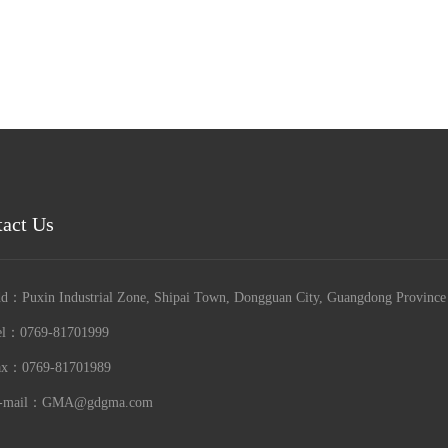
act Us
d：Puxin Industrial Zone, Shipai Town, Dongguan City, Guangdong Province
l：0769-81701999
x：0769-81701989
-mail：
GMA@gdgma.com